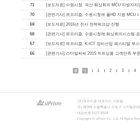
71
[보도자료] 수원시청. 국산 화상회의 MCU 지방자치
70
[관련기사] 유프리즘, 수원시청에 풀HD 지원 MCU 
69
[보도자료] 2016년 전사 전략워크샵 진행
68
[관련기사] 유프리즘, 수원시청에 화상회의시스템 공
67
[보도자료] 유프리즘, K-ICT 장비산업 페스티발 부스
66
[관련기사] 스마일씨씨 2015 히트상품 고객만족 부
1
2
3
4
(주)유프리즘 대표이사 서장열
우) 08389 서울특별시 구로구 디지털로26
대표번호 1577-6554
Copyright ⓒ uPrism Co., Ltd. All Rights Res