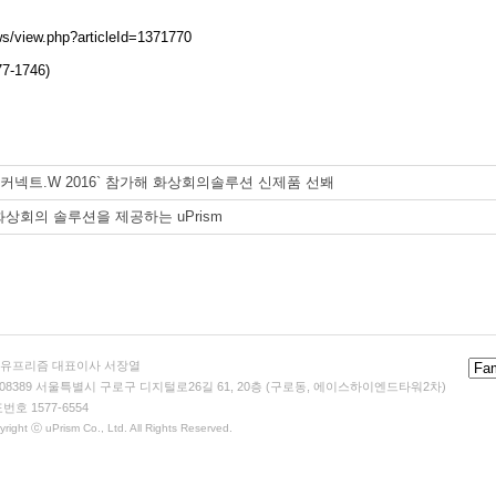
ews/view.php?articleId=1371770
-1746)
`커넥트.W 2016` 참가해 화상회의솔루션 신제품 선봬
화상회의 솔루션을 제공하는 uPrism
)유프리즘 대표이사 서장열
 08389 서울특별시 구로구 디지털로26길 61, 20층 (구로동, 에이스하이엔드타워2차)
번호 1577-6554
right ⓒ uPrism Co., Ltd. All Rights Reserved.