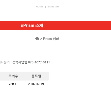
HOME
ENGLISH
uPrism 소개
> Press 센터
7380
2016.09.19