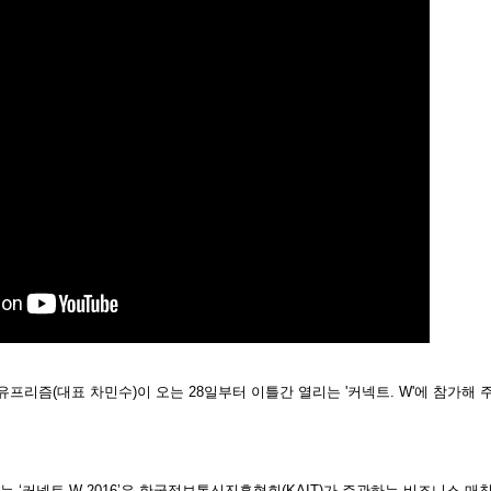
리즘(대표 차민수)이 오는 28일부터 이틀간 열리는 '커넥트. W'에 참가해
 ‘커넥트.W 2016’은 한국정보통신진흥협회(KAIT)가 주관하는 비즈니스 매