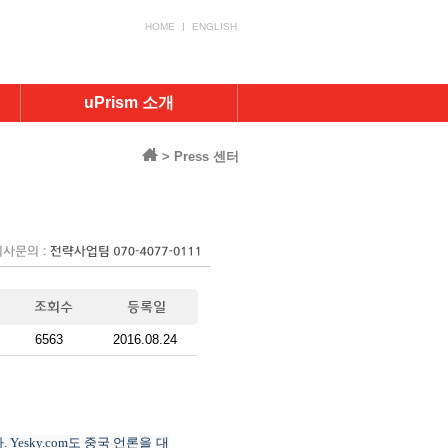
HOME
ENGLISH
uPrism 소개
> Press 센터
6563
2016.08.24
다
. Yesky.com
도
중국 언론
을
대