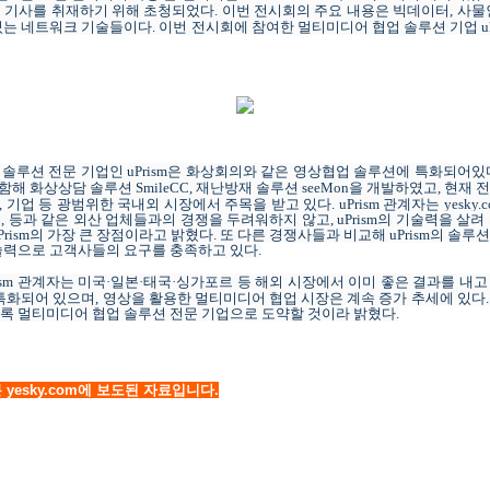
 기사를 취재하기 위해 초청되었다
.
이번
전시회의 주요 내용은 빅데이터
,
사물
있는 네트워크 기술들이다
.
이번
전시회에 참여한 멀티미디어 협업 솔루션 기업
u
 솔루션 전문 기업인
uPrism
은 화상회의와 같은 영상협업 솔루션에 특화되어있
포함해 화상상담 솔루션
SmileCC,
재난방재 솔루션
seeMon
을 개발하였고
,
현재 
,
기업
등
광범위한
국내외 시장에서 주목을 받고 있다
.
uPrism
관계자는
yesky.
콤
,
등과 같은
외산 업체
들과의 경쟁을 두려워하지 않고
,
uPrism
의 기술력을 살려
Prism
의 가장 큰 장점이라고 밝혔다
.
또 다른 경쟁사들과 비교해
uPrism
의 솔루션
기술력으로 고객사들의 요구를 충족하고 있다
.
ism
관계자는
미국
·
일본
·
태국
·
싱가포르 등 해외 시장에서
이미 좋은 결과를 내고
특화되어 있으며
,
영상을 활용한 멀티미디어 협업 시장은 계속 증가 추세에 있다
도록 멀티미디어 협업 솔루션 전문 기업으로 도약할 것이라 밝혔다
.
yesky.com에 보도된 자료입니다.