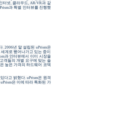
인터넷
,
클라우드
, AR/VR
과 같
Prism
과
특별
인터뷰를 진행했
다
.
2006
년 말 설립된
uPrism
은
전 세계로 뻗어나가고 있는 중이
com
과
인터뷰에서
이미 시장을
고객들의 개별 요구에 맞는 솔
은 높은 가격의 하드웨어 코덱
 있다고 밝혔다
. uPrism
은 원격
. uPrism
은 이에 따라 특화된 가