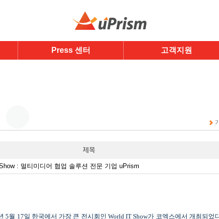
Press 센터
고객지원
T Show : 멀티미디어 협업 솔루션 전문 기업 uPrism
년
5
월
17
일
한국에서
가장 큰
전시회인
World IT Show
가 코엑스에서 개최되었