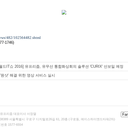
/news/482/102564482.shtml
7-1746)
월드IT쇼 2016] 유프리즘, 유무선 통합화상회의 솔루션 'CURIX' 선보일 예정
 '원샷' 해결 위한 영상 서비스 실시
)유프리즘 대표이사 서장열
 08389 서울특별시 구로구 디지털로26길 61, 20층 (구로동, 에이스하이엔드타워2차)
번호 1577-6554