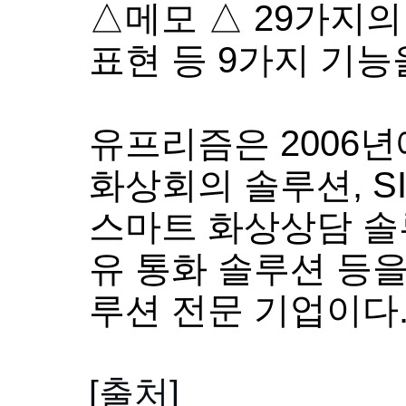
△메모 △
29
가지의
표현 등
9
가지 기능
유프리즘은
2006
년
화상회의 솔루션
, S
스마트 화상상담 
유 통화 솔루션 등
루션 전문 기업이다
[출처]